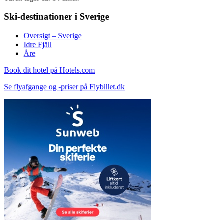
Ski-destinationer i Sverige
Oversigt – Sverige
Idre Fjäll
Åre
Book dit hotel på Hotels.com
Se flyafgange og -priser på Flybillet.dk