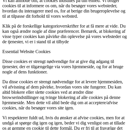
Vi kan anmode om, at cookies indstilles på din enhed. Vi bruger
cookies til at informere os om, når du besøger vores websteder,
hvordan du interagerer med os, for at berige din brugeroplevelse og
til at tilpasse dit forhold til vores websted.
Klik på de forskellige kategorioverskrifter for at få mere at vide. Du
kan også ændre nogle af dine præferencer. Bemærk, at blokering af
visse typer cookies kan påvirke din oplevelse på vores websteder og
de tjenester, vi er i stand til at tilbyde
Essential Website Cookies
Disse cookies er strengt nødvendige for at give dig adgang til
tjenester, der er tilgængelige via vores hjemmeside, og for at bruge
nogle af dens funktioner.
Da disse cookies er strengt nødvendige for at levere hjemmesiden,
vil afvisning af dem påvirke, hvordan vores site fungerer. Du kan
altid blokere eller slette cookies ved at ændre dine
browserindstillinger og tvinge blokering af alle cookies på denne
hjemmeside. Men dette vil altid bede dig om at acceptere/afvise
cookies, når du besøger vores site igen.
Vi respekterer fuldt ud, hvis du ønsker at afvise cookies, men for at
undgå at spørge dig igen og igen, beder vi dig venligst om at tillade
os at gemme en cookie til dette formål. Du er fri til at fravælge det