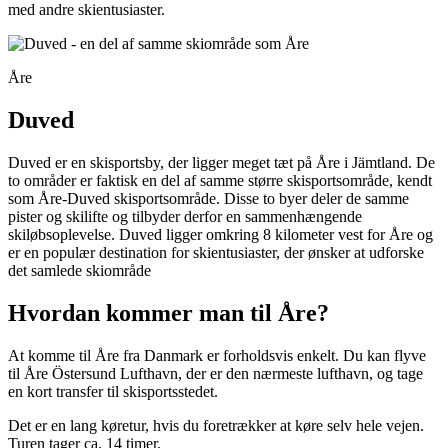
med andre skientusiaster.
Åre
Duved
Duved er en skisportsby, der ligger meget tæt på Åre i Jämtland. De
to områder er faktisk en del af samme større skisportsområde, kendt
som Åre-Duved skisportsområde. Disse to byer deler de samme
pister og skilifte og tilbyder derfor en sammenhængende
skiløbsoplevelse. Duved ligger omkring 8 kilometer vest for Åre og
er en populær destination for skientusiaster, der ønsker at udforske
det samlede skiområde
Hvordan kommer man til Åre?
At komme til Åre fra Danmark er forholdsvis enkelt. Du kan flyve
til Åre Östersund Lufthavn, der er den nærmeste lufthavn, og tage
en kort transfer til skisportsstedet.
Det er en lang køretur, hvis du foretrækker at køre selv hele vejen.
Turen tager ca. 14 timer.