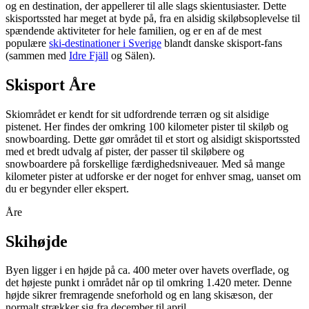
og en destination, der appellerer til alle slags skientusiaster. Dette
skisportssted har meget at byde på, fra en alsidig skiløbsoplevelse til
spændende aktiviteter for hele familien, og er en af de mest
populære
ski-destinationer i Sverige
blandt danske skisport-fans
(sammen med
Idre Fjäll
og Sälen).
Skisport Åre
Skiområdet er kendt for sit udfordrende terræn og sit alsidige
pistenet. Her findes der omkring 100 kilometer pister til skiløb og
snowboarding. Dette gør området til et stort og alsidigt skisportssted
med et bredt udvalg af pister, der passer til skiløbere og
snowboardere på forskellige færdighedsniveauer. Med så mange
kilometer pister at udforske er der noget for enhver smag, uanset om
du er begynder eller ekspert.
Åre
Skihøjde
Byen ligger i en højde på ca. 400 meter over havets overflade, og
det højeste punkt i området når op til omkring 1.420 meter. Denne
højde sikrer fremragende sneforhold og en lang skisæson, der
normalt strækker sig fra december til april.