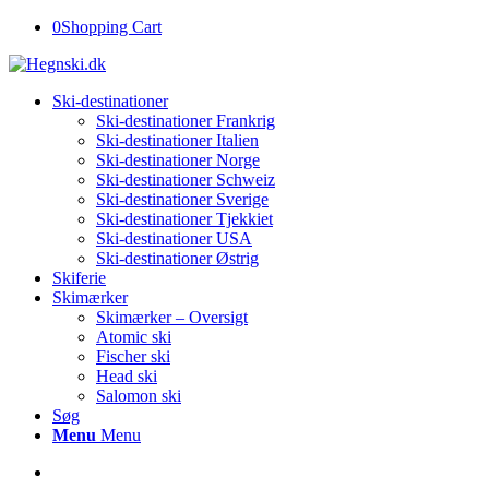
0
Shopping Cart
Ski-destinationer
Ski-destinationer Frankrig
Ski-destinationer Italien
Ski-destinationer Norge
Ski-destinationer Schweiz
Ski-destinationer Sverige
Ski-destinationer Tjekkiet
Ski-destinationer USA
Ski-destinationer Østrig
Skiferie
Skimærker
Skimærker – Oversigt
Atomic ski
Fischer ski
Head ski
Salomon ski
Søg
Menu
Menu