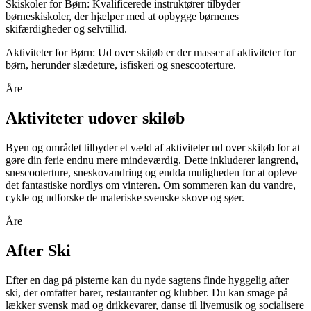
Skiskoler for Børn: Kvalificerede instruktører tilbyder
børneskiskoler, der hjælper med at opbygge børnenes
skifærdigheder og selvtillid.
Aktiviteter for Børn: Ud over skiløb er der masser af aktiviteter for
børn, herunder slædeture, isfiskeri og snescooterture.
Åre
Aktiviteter udover skiløb
Byen og området tilbyder et væld af aktiviteter ud over skiløb for at
gøre din ferie endnu mere mindeværdig. Dette inkluderer langrend,
snescooterture, sneskovandring og endda muligheden for at opleve
det fantastiske nordlys om vinteren. Om sommeren kan du vandre,
cykle og udforske de maleriske svenske skove og søer.
Åre
After Ski
Efter en dag på pisterne kan du nyde sagtens finde hyggelig after
ski, der omfatter barer, restauranter og klubber. Du kan smage på
lækker svensk mad og drikkevarer, danse til livemusik og socialisere