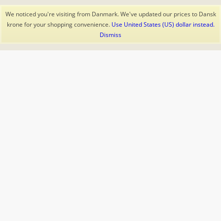
We noticed you're visiting from Danmark. We've updated our prices to Dansk
krone for your shopping convenience.
Use United States (US) dollar instead.
Dismiss